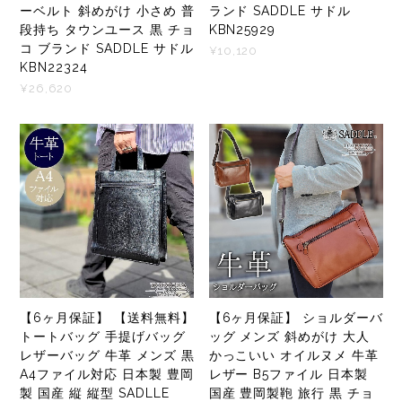
ーベルト 斜めがけ 小さめ 普
ランド SADDLE サドル
段持ち タウンユース 黒 チョ
KBN25929
コ ブランド SADDLE サドル
¥10,120
KBN22324
¥26,620
【6ヶ月保証】 【送料無料】
【6ヶ月保証】 ショルダーバ
トートバッグ 手提げバッグ
ッグ メンズ 斜めがけ 大人
レザーバッグ 牛革 メンズ 黒
かっこいい オイルヌメ 牛革
A4ファイル対応 日本製 豊岡
レザー B5ファイル 日本製
製 国産 縦 縦型 SADLLE
国産 豊岡製鞄 旅行 黒 チョ