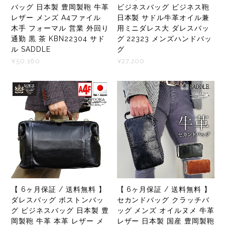
バッグ 日本製 豊岡製鞄 牛革
ビジネスバッグ ビジネス鞄
レザー メンズ A4ファイル
日本製 サドル牛革オイル兼
木手 フォーマル 営業 外回り
用ミニダレス大 ダレスバッ
通勤 黒 茶 KBN22304 サド
グ 22323 メンズハンドバッ
ル SADDLE
グ
¥50,160
¥27,200
【 6ヶ月保証 / 送料無料 】
【 6ヶ月保証 / 送料無料 】
ダレスバッグ ボストンバッ
セカンドバッグ クラッチバ
グ ビジネスバッグ 日本製 豊
ッグ メンズ オイルヌメ 牛革
岡製鞄 牛革 本革 レザー メ
レザー 日本製 国産 豊岡製鞄