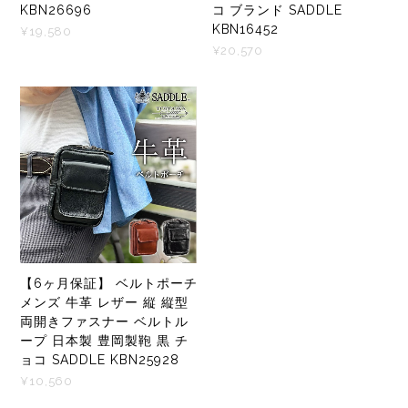
KBN26696
コ ブランド SADDLE
KBN16452
¥19,580
¥20,570
【6ヶ月保証】 ベルトポーチ
メンズ 牛革 レザー 縦 縦型
両開きファスナー ベルトル
ープ 日本製 豊岡製鞄 黒 チ
ョコ SADDLE KBN25928
¥10,560