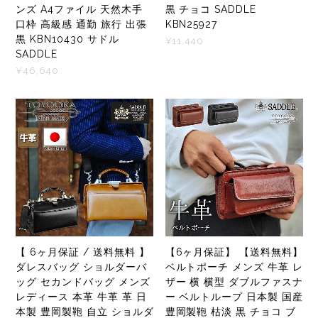
ンズ A4ファイル 天然木手
黒 チョコ SADDLE
口枠 高級感 通勤 旅行 出張
KBN25927
黒 KBN10430 サドル
¥11,440
SADDLE
¥46,640
【 6ヶ月保証 / 送料無料 】
【6ヶ月保証】 【送料無料】
ダレスバッグ ショルダーバ
ベルトポーチ メンズ 牛革 レ
ッグ セカンドバッグ メンズ
ザー 横 横型 ダブルファスナ
レディース 本革 牛革 革 日
ー ベルトループ 日本製 国産
本製 豊岡製鞄 自立 ショルダ
豊岡製鞄 枯淡 黒 チョコ ブ