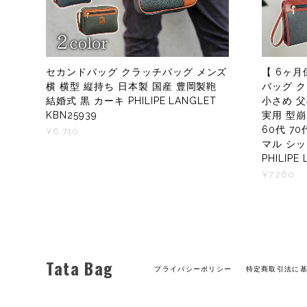
セカンドバッグ クラッチバッグ メンズ
【 6ヶ月
横 横型 縦持ち 日本製 国産 豊岡製鞄
バッグ 
結婚式 黒 カーキ PHILIPE LANGLET
小さめ 父
KBN25939
実用 型崩
60代 7
¥6,710
マル シッ
PHILIPE
¥7,260
Tata Bag
プライバシーポリシー
特定商取引法に