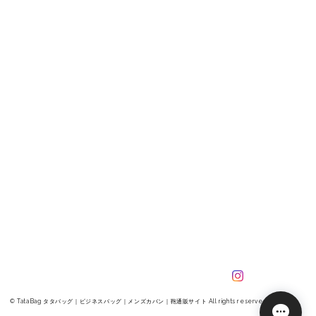
© TataBag タタバッグ｜ビジネスバッグ｜メンズカバン｜鞄通販サイト All rights reserved.