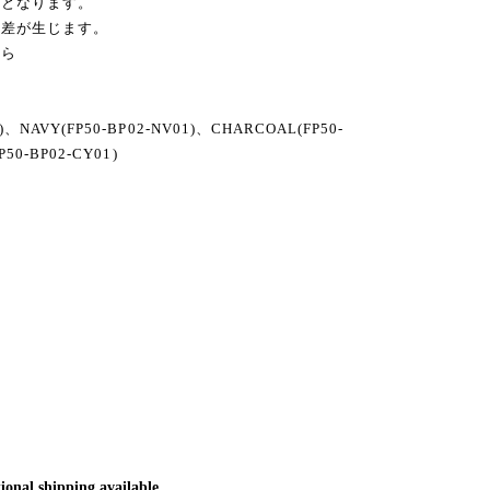
なります。
が生じます。
ら
、NAVY(FP50-BP02-NV01)、CHARCOAL(FP50-
50-BP02-CY01)
ional shipping available