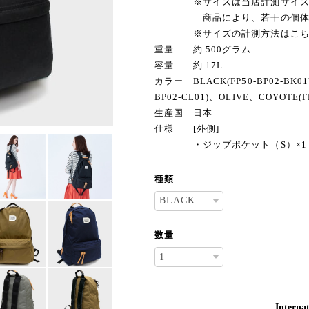
※サイズは当店計測サイズと
商品により、若干の個体差
※サイズの計測方法はこち
重量 ｜約 500グラム
容量 ｜約 17L
カラー｜BLACK(FP50-BP02-BK01)
BP02-CL01)、OLIVE、COYOTE(FP
生産国｜日本
仕様 ｜[外側]
・ジップポケット（S）×1
種類
数量
Internat